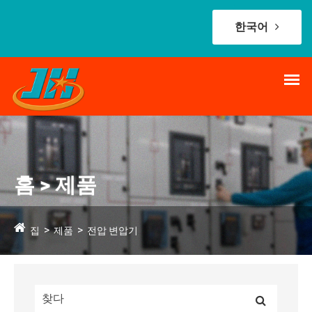
한국어
홈 > 제품
집
제품
전압 변압기