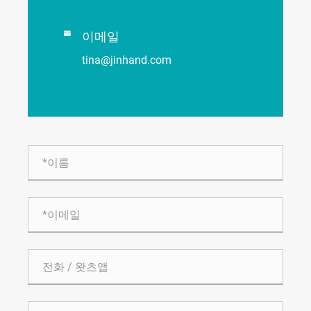

이메일
tina@jinhand.com