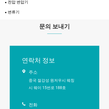
전압 변압기
변류기
문의 보내기
연락처 정보

주소
중국 절강성 원저우시 웨칭
시 웨이 15번로 188호

전화