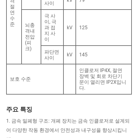
kV
79
격
사이
절
연
극 사
수
이, 극
준
뇌충
과 접
kV
125
격내
지 사
전압
이
(피
크)
파단면
kV
145
사이
인클로저 IP4X, 절연
장벽 및 회로 차단기
보호 수준
문이 열리면 IP2X입니
다.
주요 특징
1. 금속 밀폐형 구조: 개폐 장치는 금속 인클로저로 설계되
어 다양한 작동 환경에서 안전성과 내구성을 향상시킵니