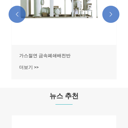


가스절연 금속폐쇄배전반
더보기 >>
뉴스 추천