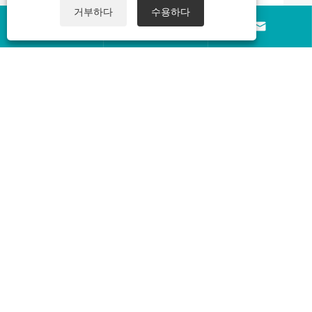
거부하다
수용하다



회사 소개
제품
문의하기
팔로우
Copyright © 2026 진한전기(주) All Rights Reserved.
Links
|
Sitemap
|
RSS
|
XML
|
개인 정보 보호 정책