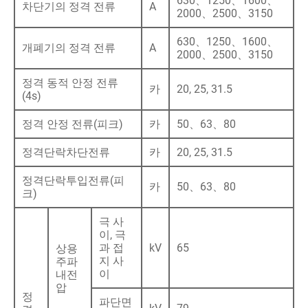
630、1250、1600、
차단기의 정격 전류
A
2000、2500、3150
630、1250、1600、
개폐기의 정격 전류
A
2000、2500、3150
정격 동적 안정 전류
카
20, 25, 31.5
(4s)
정격 안정 전류(피크)
카
50、63、80
정격단락차단전류
카
20, 25, 31.5
정격단락투입전류(피
카
50、63、80
크)
극 사
이, 극
과 접
kV
65
상용
지 사
주파
이
내전
압
정
파단면