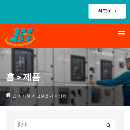
한국어
홈 > 제품
집
제품
고전압 개폐 장치