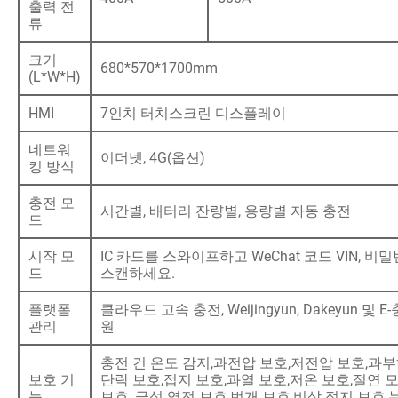
출력 전
류
크기
680*570*1700mm
(L*W*H)
HMI
7인치 터치스크린 디스플레이
네트워
이더넷, 4G(옵션)
킹 방식
충전 모
시간별, 배터리 잔량별, 용량별 자동 충전
드
시작 모
IC 카드를 스와이프하고 WeChat 코드 VIN, 비
드
스캔하세요.
플랫폼
클라우드 고속 충전, Weijingyun, Dakeyun 및 E
관리
원
충전 건 온도 감지,과전압 보호,저전압 보호,과부
보호 기
단락 보호,접지 보호,과열 보호,저온 보호,절연 
능
보호, 극성 역전 보호,번개 보호,비상 정지 보호,