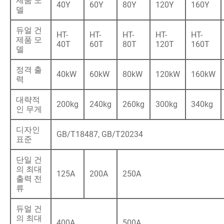
제품 모
40Y
60Y
80Y
120Y
160Y
델
듀얼 건
HT-
HT-
HT-
HT-
HT-
제품 모
40T
60T
80T
120T
160T
델
정격 출
40kW
60kW
80kW
120kW
160kW
력
대략적
200kg
240kg
260kg
300kg
340kg
인 무게
디자인
GB/T18487, GB/T20234
표준
단일 건
의 최대
125A
200A
250A
출력 전
류
듀얼 건
의 최대
400A
500A