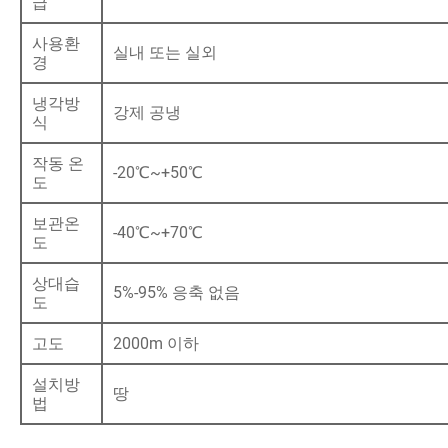
급
사용환
실내 또는 실외
경
냉각방
강제 공냉
식
작동 온
-20℃~+50℃
도
보관온
-40℃~+70℃
도
상대습
5%-95% 응축 없음
도
고도
2000m 이하
설치방
땅
법