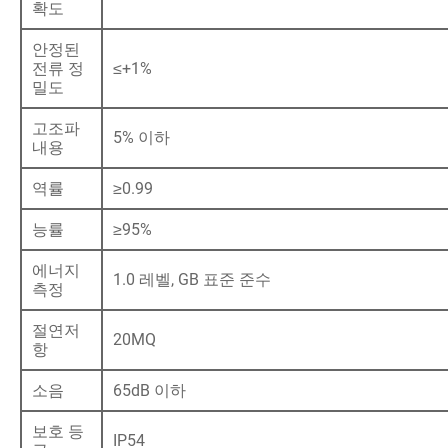
확도
안정된
전류 정
≤+1%
밀도
고조파
5% 이하
내용
역률
≥0.99
능률
≥95%
에너지
1.0 레벨, GB 표준 준수
측정
절연저
20MQ
항
소음
65dB 이하
보호 등
IP54