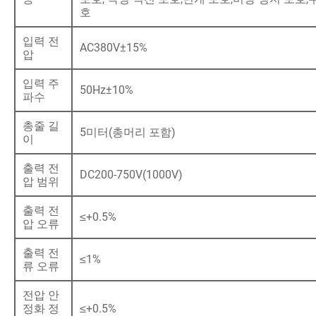
호
입력 전
AC380V±15%
압
입력 주
50Hz±10%
파수
총줄 길
5미터(총머리 포함)
이
출력 전
DC200-750V(1000V)
압 범위
출력 전
≤+0.5%
압 오류
출력 전
≤1%
류 오류
전압 안
정화 정
≤+0.5%